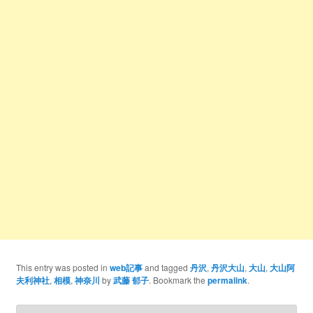
This entry was posted in
web記事
and tagged
丹沢
,
丹沢大山
,
大山
,
大山阿
夫利神社
,
相模
,
神奈川
by
武藤 郁子
. Bookmark the
permalink
.