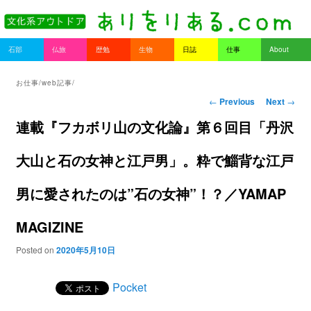
書を持ってそとへ出よう。
Main menu
石部
仏旅
歴勉
生物
日誌
仕事
About
Skip to primary content
Skip to secondary content
ありをりある.com
お仕事/web記事/
Post navigation
←
Previous
Next
→
連載『フカボリ山の文化論』第６回目「丹沢
大山と石の女神と江戸男」。粋で鯔背な江戸
男に愛されたのは”石の女神”！？／YAMAP
MAGIZINE
Posted on
2020年5月10日
Pocket