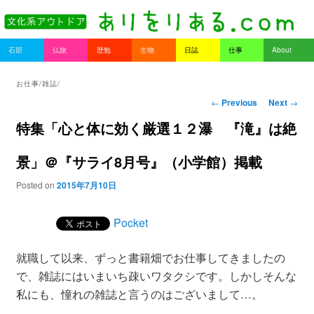
書を持ってそとへ出よう。
Main menu
石部
仏旅
歴勉
生物
日誌
仕事
About
Skip to primary content
Skip to secondary content
ありをりある.com
お仕事/雑誌/
Post navigation
←
Previous
Next
→
特集「心と体に効く厳選１２瀑 『滝』は絶
景」＠『サライ8月号』（小学館）掲載
Posted on
2015年7月10日
Pocket
就職して以来、ずっと書籍畑でお仕事してきましたの
で、雑誌にはいまいち疎いワタクシです。しかしそんな
私にも、憧れの雑誌と言うのはございまして…。