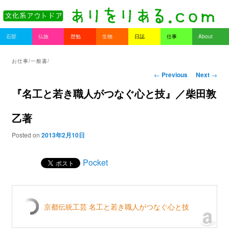
書を持ってそとへ出よう。
Main menu
石部
仏旅
歴勉
生物
日誌
仕事
About
Skip to primary content
Skip to secondary content
ありをりある.com
お仕事/一般書/
Post navigation
←
Previous
Next
→
『名工と若き職人がつなぐ心と技』／柴田敦
乙著
Posted on
2013年2月10日
Pocket
京都伝統工芸 名工と若き職人がつなぐ心と技