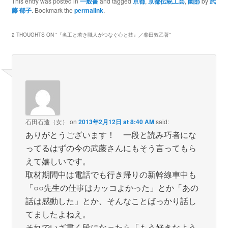
This entry was posted in
一般書
and tagged
京都
,
京都伝統工芸
,
園部
by
武
藤 郁子
. Bookmark the
permalink
.
2 THOUGHTS ON “
『名工と若き職人がつなぐ心と技』／柴田敦乙著
”
石田石造（女）
on
2013年2月12日 at 8:40 AM
said:
ありがとうございます！ 一段と読み巧者にな
ってるはずの今の武藤さんにもそう言ってもら
えて嬉しいです。
取材期間中は電話でも行き帰りの新幹線車中も
「○○先生の仕事はカッコよかった」とか「あの
話は感動した」とか、そんなことばっかり話し
てましたよねえ。
それでいざ書く段になったら「もう好きなよう