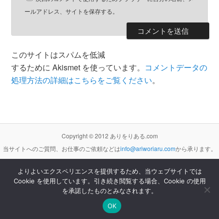
ールアドレス、サイトを保存する。
このサイトはスパムを低減
するために Akismet を使っています。
コメントデータの
処理方法の詳細はこちらをご覧ください
。
Copyright © 2012 ありをりある.com
当サイトへのご質問、お仕事のご依頼などは
info@ariworiaru.com
から承ります。
よりよいエクスペリエンスを提供するため、当ウェブサイトでは
Cookie を使用しています。引き続き閲覧する場合、Cookie の使用
本サイトの記事・内容は
クリエイティブ・コモンズ 表示 - 非営利 - 改変禁止 3.0 非移植 ライセンス
の下に提供します。
を承諾したものとみなされます。
Proudly powered by WordPress
OK
[サイト管理]