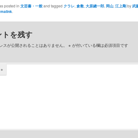
as posted in
文芸書・一般
and tagged
クラレ
,
倉敷
,
大原總一郎
,
岡山
,
江上剛
by
武
rmalink
.
ントを残す
レスが公開されることはありません。
※
が付いている欄は必須項目です
ト
※