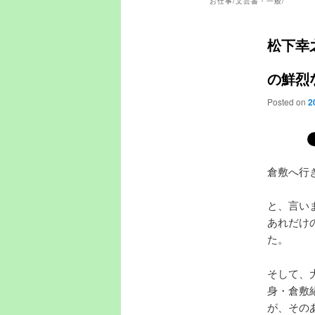
お仕事/文芸書・一般/
松下幸
の鮮烈
Posted on
2
倉敷へ行
と、言い
あれだけ
た。
そして、
身・倉敷
が、その