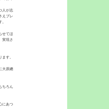
つ人が志
さえブレ
す。
らせてほ
、実現さ
ります。
に大原總
もちろん
心にあつ