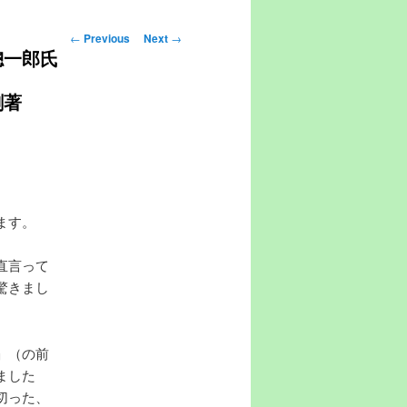
Post navigation
←
Previous
Next
→
總一郎氏
剛著
ます。
直言って
驚きまし
」（の前
ました
切った、