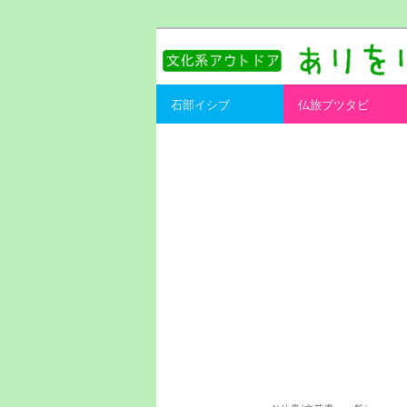
書を持ってそとへ出よう。
ありをりある.
Main menu
石部イシブ
仏旅ブツタビ
Skip to primary content
Skip to secondary content