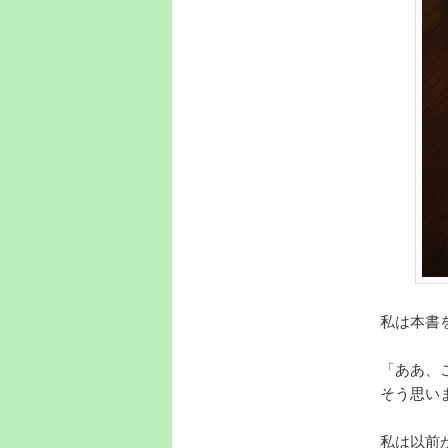
私は本書
「ああ、
そう思い
私は以前