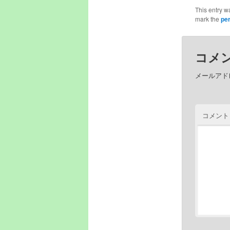
This entry w
mark the
pe
コメ
メールアド
コメン