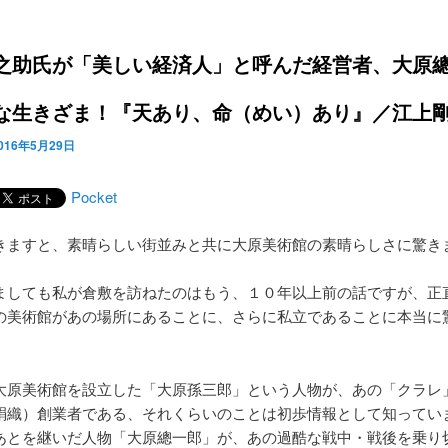
之助氏が「美しい経済人」と呼んだ経営者、大原
な生きざま！『天あり、命（めい）あり』／江上
016年5月29日
Pocket
きますと、素晴らしい街並みと共に大原美術館の素晴らしさに驚き
ましても私が倉敷を訪ねたのはもう、１０年以上前の話ですが、正
の美術館があの場所にあることに、さらに私立であることに本当に
大原美術館を設立した「大原孫三郎」という人物が、あの「クラレ
絹織）創業者である、それくらいのことは初歩情報として知ってい
あとを継いだ人物「大原總一郎」が、あの過酷な戦中・戦後を乗り