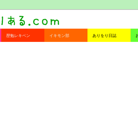
com
歴勉レキベン
イキモン部
ありをり日誌