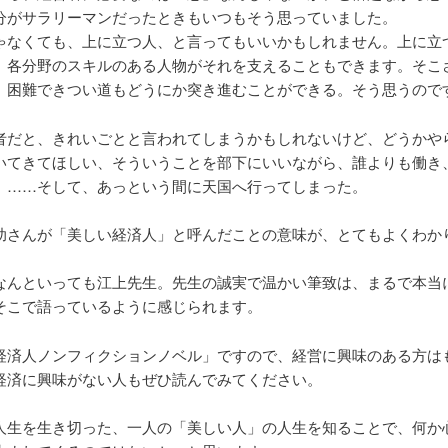
分がサラリーマンだったときもいつもそう思っていました。
ゃなくても、上に立つ人、と言ってもいいかもしれません。上に立
、各分野のスキルのある人物がそれを支えることもできます。そこ
、困難できつい道もどうにか突き進むことができる。そう思うので
者だと、きれいごとと言われてしまうかもしれないけど、どうかや
いてきてほしい、そういうことを部下にいいながら、誰よりも働き
。……そして、あっという間に天国へ行ってしまった。
助さんが「美しい経済人」と呼んだことの意味が、とてもよくわか
なんといっても江上先生。先生の誠実で温かい筆致は、まるで本当
そこで語っているように感じられます。
経済人ノンフィクションノベル」ですので、経営に興味のある方は
経済に興味がない人もぜひ読んでみてください。
人生を生き切った、一人の「美しい人」の人生を知ることで、何か