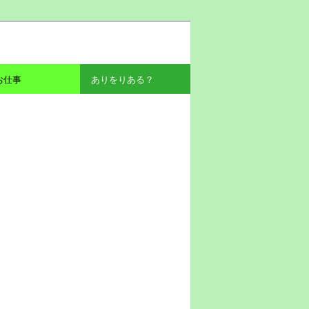
お仕事
ありをりある？