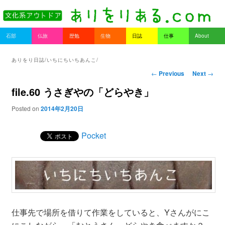
書を持ってそとへ出よう。
Main menu
石部
仏旅
歴勉
生物
日誌
仕事
About
Skip to primary content
Skip to secondary content
ありをりある.com
ありをり日誌/いちにちいちあんこ/
Post navigation
←
Previous
Next
→
file.60 うさぎやの「どらやき」
Posted on
2014年2月20日
Pocket
仕事先で場所を借りて作業をしていると、Yさんがにこ