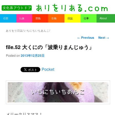
書を持ってそとへ出よう。
Main menu
石部
仏旅
歴勉
生物
日誌
仕事
About
Skip to primary content
Skip to secondary content
ありをりある.com
ありをり日誌/いちにちいちあんこ/
Post navigation
←
Previous
Next
→
file.52 大くにの「波乗りまんじゅう」
Posted on
2013年12月25日
Pocket
メリークリスマス！