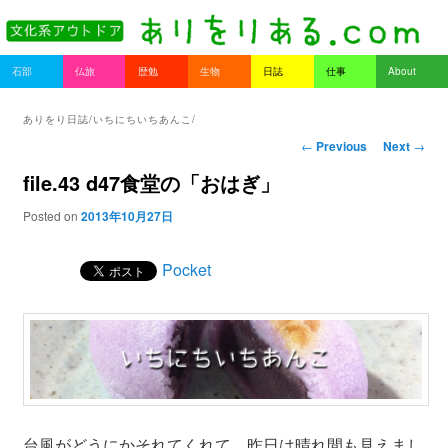
書を持ってそとへ出よう。
Main menu
石部
仏旅
歴勉
生物
日誌
仕事
About
Skip to primary content
Skip to secondary content
ありをりある.com
ありをり日誌/いちにちいちあんこ/
Post navigation
←
Previous
Next
→
file.43 d47食堂の「おはぎ」
Posted on
2013年10月27日
Pocket
台風がどうにかそれてくれて、昨日は晴れ間も見えまし