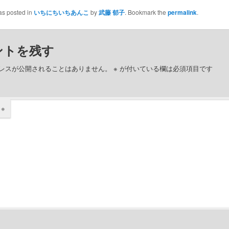
as posted in
いちにちいちあんこ
by
武藤 郁子
. Bookmark the
permalink
.
ントを残す
レスが公開されることはありません。
※
が付いている欄は必須項目です
ト
※