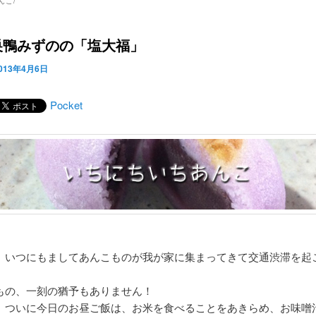
んこ/
.3 巣鴨みずのの「塩大福」
013年4月6日
Pocket
、いつにもましてあんこものが我が家に集まってきて交通渋滞を起
もの、一刻の猶予もありません！
、ついに今日のお昼ご飯は、お米を食べることをあきらめ、お味噌