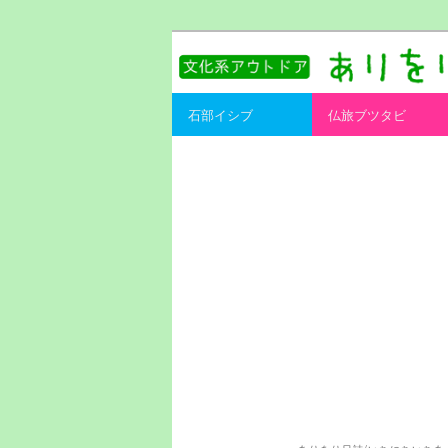
書を持ってそとへ出よう。
ありをりある.
Main menu
石部イシブ
仏旅ブツタビ
Skip to primary content
Skip to secondary content