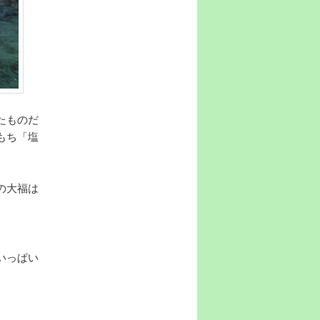
たものだ
もち「塩
の大福は
。
いっぱい