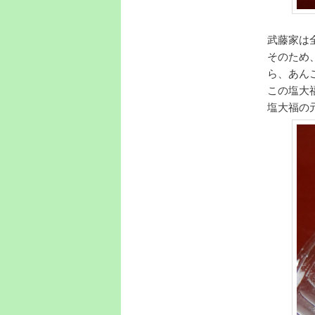
武藤家は
そのため
ら、あん
この塩大
塩大福の