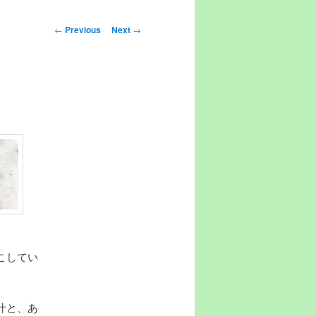
Post navigation
←
Previous
Next
→
こしてい
汁と、あ