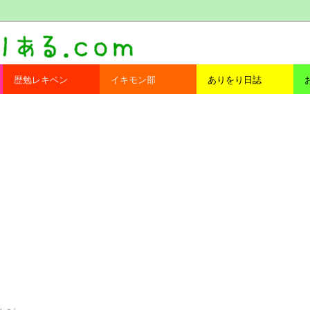
com
歴勉レキベン
イキモン部
ありをり日誌