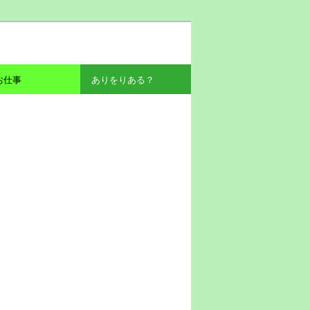
お仕事
ありをりある？