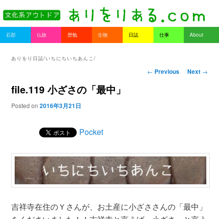
書を持ってそとへ出よう。
Main menu
石部
仏旅
歴勉
生物
日誌
仕事
About
Skip to primary content
Skip to secondary content
ありをりある.com
ありをり日誌/いちにちいちあんこ/
Post navigation
←
Previous
Next
→
file.119 小ざさの「最中」
Posted on
2016年3月21日
Pocket
吉祥寺在住のＹさんが、お土産に小ざささんの「最中」