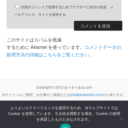
次回のコメントで使用するためブラウザーに自分の名前、メ
ールアドレス、サイトを保存する。
このサイトはスパムを低減
するために Akismet を使っています。
コメントデータの
処理方法の詳細はこちらをご覧ください
。
Copyright © 2012 ありをりある.com
当サイトへのご質問、お仕事のご依頼などは
info@ariworiaru.com
から承ります。
よりよいエクスペリエンスを提供するため、当ウェブサイトでは
Cookie を使用しています。引き続き閲覧する場合、Cookie の使用
本サイトの記事・内容は
クリエイティブ・コモンズ 表示 - 非営利 - 改変禁止 3.0 非移植 ライセンス
の下に提供します。
を承諾したものとみなされます。
Proudly powered by WordPress
OK