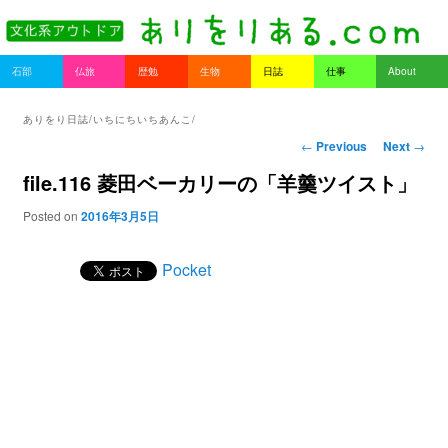
書を持ってそとへ出よう。
Main menu
石部
仏旅
歴勉
生物
日誌
仕事
About
Skip to primary content
Skip to secondary content
ありをりある.com
ありをり日誌/いちにちいちあんこ/
Post navigation
←
Previous
Next
→
file.116 菱田ベーカリーの「羊羹ツイスト」
Posted on
2016年3月5日
Pocket