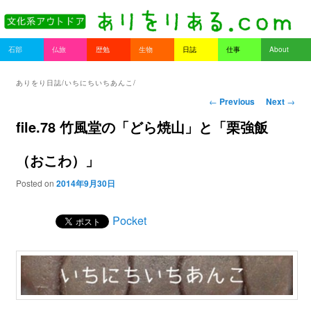
書を持ってそとへ出よう。
Main menu
石部
仏旅
歴勉
生物
日誌
仕事
About
Skip to primary content
Skip to secondary content
ありをりある.com
ありをり日誌/いちにちいちあんこ/
Post navigation
←
Previous
Next
→
file.78 竹風堂の「どら焼山」と「栗強飯
（おこわ）」
Posted on
2014年9月30日
Pocket