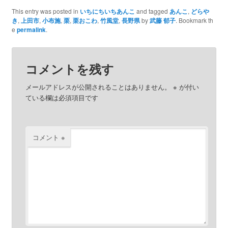
This entry was posted in
いちにちいちあんこ
and tagged
あんこ
,
どらや
き
,
上田市
,
小布施
,
栗
,
栗おこわ
,
竹風堂
,
長野県
by
武藤 郁子
. Bookmark th
e
permalink
.
コメントを残す
メールアドレスが公開されることはありません。
※
が付い
ている欄は必須項目です
コメント
※