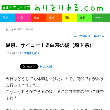
書を持ってそとへ出よう。
Main menu
石部
仏旅
歴勉
生物
日誌
仕事
About
Skip to primary content
Skip to secondary content
ありをりある.com
ありをり日誌/いろいろ/
Post navigation
←
Previous
Next
→
温泉、サイコー！＠白寿の湯（埼玉県）
Posted on
2012年11月12日
Pocket
今日はどうしても体調を上げたいので、突然ですが温泉
に行ってきました。
こういう動きができるのは、まさに自由業のだいご味で
すね！