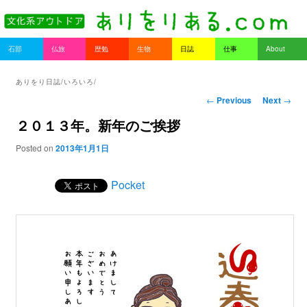
書を持ってそとへ出よう。
Main menu
石部
仏旅
歴勉
生物
日誌
仕事
About
Skip to primary content
Skip to secondary content
ありをりある.com
ありをり日誌/いろいろ/
Post navigation
←
Previous
Next
→
２０１３年。新年のご挨拶
Posted on
2013年1月1日
Pocket