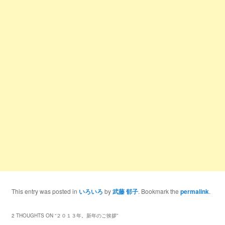
This entry was posted in
いろいろ
by
武藤 郁子
. Bookmark the
permalink
.
2 THOUGHTS ON “
２０１３年。新年のご挨拶
”