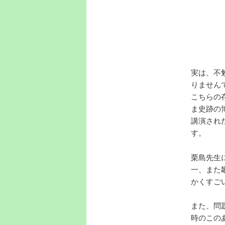
実は、不
りません
こちらの
ま史跡の
講演され
す。
栗島先生
一、また
かくすご
また、問
時のこの