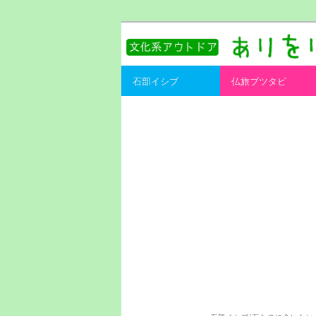
書を持ってそとへ出よう。
ありをりある.
Main menu
石部イシブ
仏旅ブツタビ
Skip to primary content
Skip to secondary content