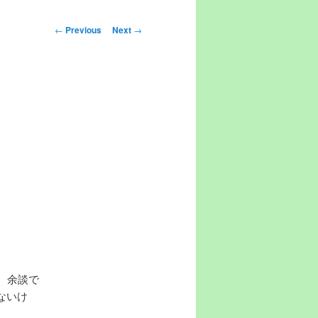
Post navigation
←
Previous
Next
→
。余談で
ないけ