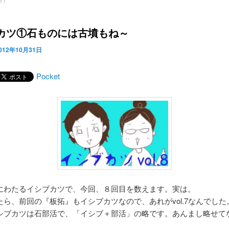
！/
カツ①石ものには古墳もね～
012年10月31日
Pocket
にわたるイシブカツで、今回、８回目を数えます。実は。
たら、前回の『板拓』もイシブカツなので、あれがvol.7なんでした
シブカツは石部活で、「イシブ＋部活」の略です。あんまし略せて