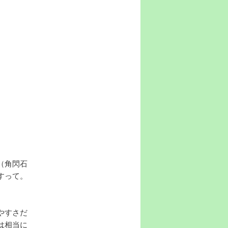
（角閃石
すって。
やすさだ
は相当に