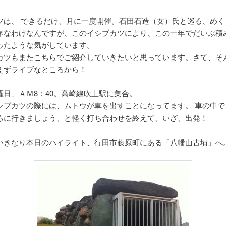
ツは、 できるだけ、月に一度開催。石田石造（女）氏と巡る、めく
界なわけなんですが、このイシブカツにより、この一年でだいぶ積
ったような気がしています。
カツもまたこちらでご紹介していきたいと思っています。さて、そ
えずライブなところから！
曜日、ＡＭ8：40。高崎線吹上駅に集合。
シブカツの際には、ムトウが車を出すことになってます。 車の中で
ろに行きましょう、と軽く打ち合わせを終えて、いざ、出発！
いきなり本日のハイライト、行田市藤原町にある「八幡山古墳」へ