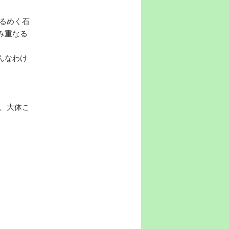
るめく石
み重なる
んなわけ
、大体こ
。