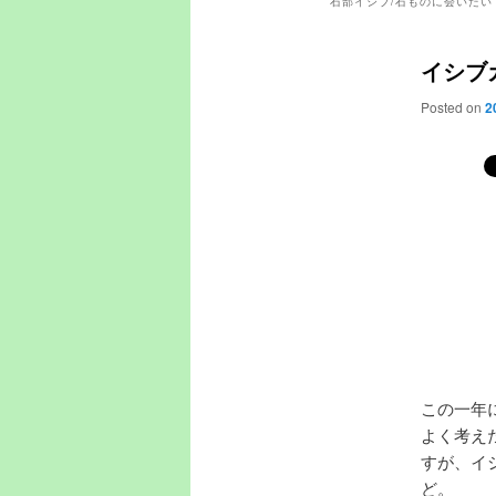
石部イシブ/石ものに会いたい
イシブ
Posted on
2
この一年
よく考え
すが、イ
ど。