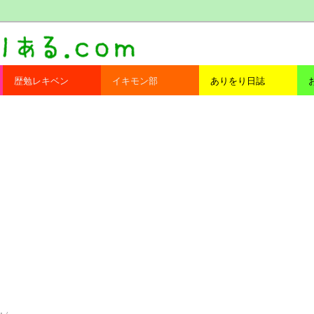
com
歴勉レキベン
イキモン部
ありをり日誌