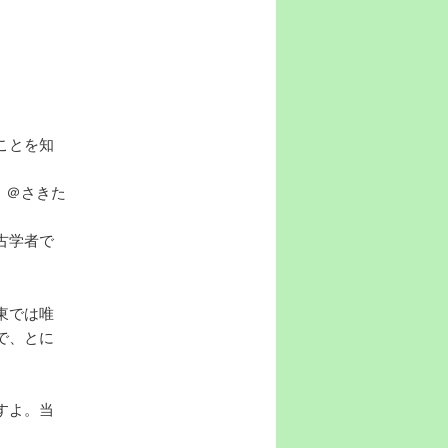
ことを知
」＠さきた
古学者で
東では唯
で、とに
すよ。当