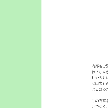
内部もご
ね？なん
柱や天井
安山岩）
はるばる
この石室
けでなく