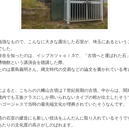
勉強なもので、こんなに大きな露出した石室が、埼玉にあるという
でした。
存在を知ったのは、イシブカツｖｏｌ.5で、「古墳へと運ばれた石
博物館という講演会を聴講した際。
たのは栗島義明さん。縄文時代の交易などの論文を書かれている考
によると、こちらの八幡山古墳は７世紀前期の古墳。中からは、関
畿内でも王族クラスにしか用いられないタイプの棺が出土したそう
いゴージャスで当時の最先端文化が埋葬されていたそうなんです。
題の石室の建造にも新しい技法をふんだんに取り入れているそうで
あたりの文化度の高さがしのばれます。