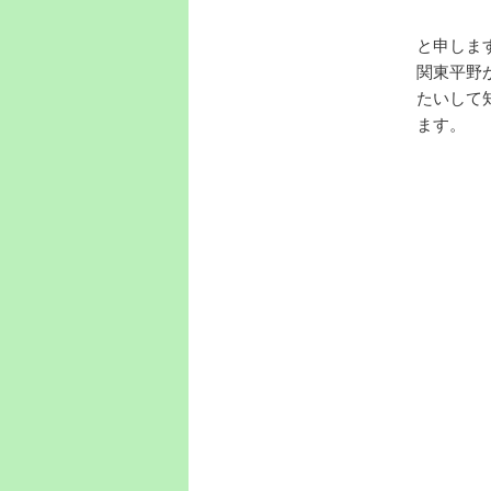
と申しま
関東平野
たいして
ます。