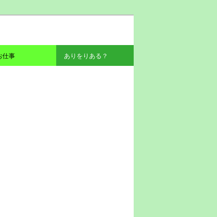
お仕事
ありをりある？