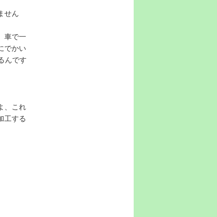
ません
。車で一
にでかい
るんです
よ、これ
加工する