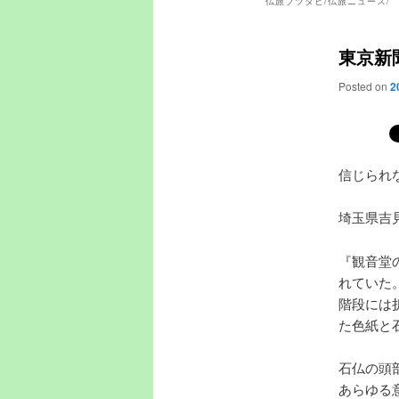
仏旅ブツタビ/仏旅ニュース/
東京新
Posted on
2
信じられ
埼玉県吉
『観音堂
れていた
階段には
た色紙と
石仏の頭
あらゆる