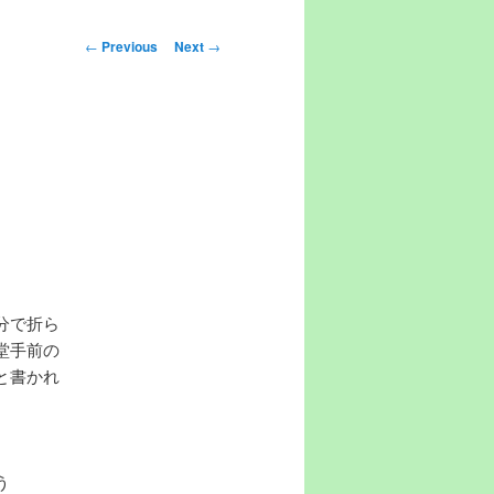
Post navigation
←
Previous
Next
→
分で折ら
堂手前の
と書かれ
う