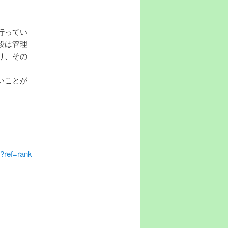
行ってい
段は管理
り、その
いことが
l?ref=rank