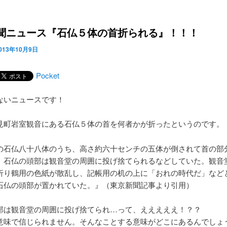
聞ニュース『石仏５体の首折られる』！！！
013年10月9日
Pocket
ないニュースです！
見町岩室観音にある石仏５体の首を何者かが折ったというのです。
の石仏八十八体のうち、高さ約六十センチの五体が倒されて首の部
。石仏の頭部は観音堂の周囲に投げ捨てられるなどしていた。観音
折り鶴用の色紙が散乱し、記帳用の机の上に「おれの時代だ」など
石仏の頭部が置かれていた。』（東京新聞記事より引用）
部は観音堂の周囲に投げ捨てられ…って、えええええ！？？
意味で信じられません。そんなことする意味がどこにあるんでしょ