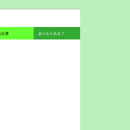
お仕事
ありをりある？