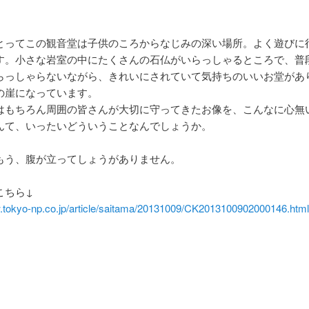
とってこの観音堂は子供のころからなじみの深い場所。よく遊びに
す。小さな岩室の中にたくさんの石仏がいらっしゃるところで、普
らっしゃらないながら、きれいにされていて気持ちのいいお堂があ
の崖になっています。
はもちろん周囲の皆さんが大切に守ってきたお像を、こんなに心無
んて、いったいどういうことなんでしょうか。
もう、腹が立ってしょうがありません。
こちら↓
w.tokyo-np.co.jp/article/saitama/20131009/CK2013100902000146.htm