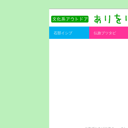
書を持ってそとへ出よう。
ありをりある.
Main menu
石部イシブ
仏旅ブツタビ
Skip to primary content
Skip to secondary content