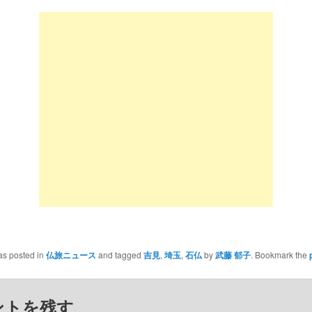
as posted in
仏旅ニュース
and tagged
吉見
,
埼玉
,
石仏
by
武藤 郁子
. Bookmark the
ントを残す