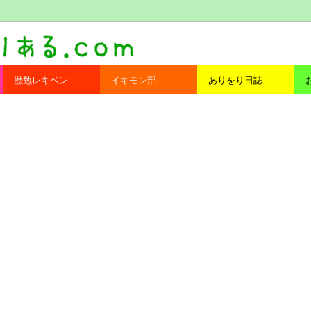
com
歴勉レキベン
イキモン部
ありをり日誌