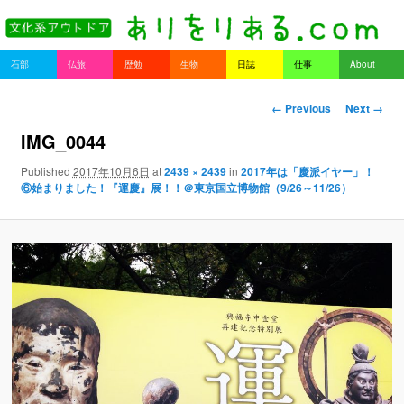
書を持ってそとへ出よう。
Main menu
石部
仏旅
歴勉
生物
日誌
仕事
About
Skip to primary content
Skip to secondary content
ありをりある.com
Image navigation
← Previous
Next →
IMG_0044
Published
2017年10月6日
at
2439 × 2439
in
2017年は「慶派イヤー」！
⑥始まりました！『運慶』展！！＠東京国立博物館（9/26～11/26）