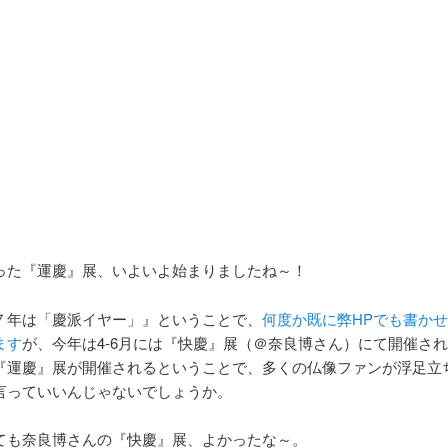
った『運慶』展、いよいよ始まりましたね～！
７年は「慶派イヤー」』ということで、
何度か既に弊HPでも書か
ます
が、今年は4-6月には『快慶』展（＠奈良博さん）にて開催さ
『運慶』展が開催されるということで、多くの仏像ファンが浮足立
言っていいんじゃないでしょうか。
ても奈良博さんの『快慶』展、よかったな～。