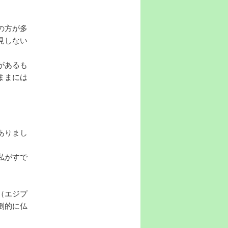
の方が多
見しない
があるも
ままには
ありまし
私がすで
（エジプ
倒的に仏