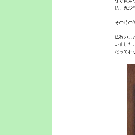
なり質素
仏、毘沙
その時の
仏教のこ
いました
だってわ