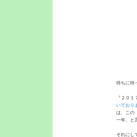
待ちに待
『２０１
いており
は、この
一年、と
それにし