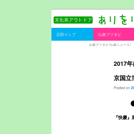
書を持ってそとへ出よう。
ありをりある.
Main menu
石部イシブ
仏旅ブツタビ
Skip to primary content
Skip to secondary content
仏旅ブツタビ/仏旅ニュース/
201
京国立博
Posted on
2
『快慶』