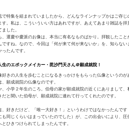
誌で特集を組まれていましたから、どんなラインナップかはご存じ
ます。私は、こういういい方はあれですが、あえてあまり雑誌を拝
てました。
も、運慶や慶派のお像は、本当に有名なものばかり。拝観したこと
んですね。なので、今回は「何が来て何が来ないか」を、知らない
かったんです。
人生のエポックメイカー・毘沙門天さん＠願成就院！
像好きの人生を歩むことになるきっかけをもらった仏像というのが
は、願成就院の仏像なのです。
か、小学２年生のころ。伯母の家が願成就院の近くにありまして、
きだと聞いた伯母が、願成就院に連れて行ってくれたのです。
は、好きだけど、「唯一大好き！」というわけではなかったんです
にも同じくらいはまっていたのでした）が、この出会いにより、圧
へとひきつけられてしまったんです。