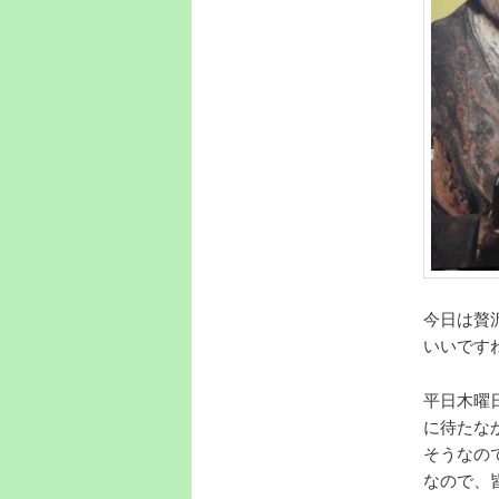
今日は贅
いいです
平日木曜
に待たな
そうなの
なので、