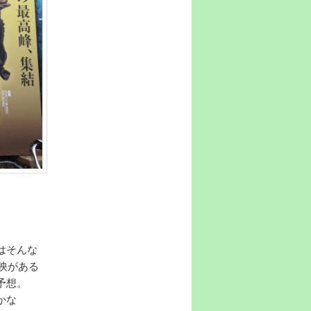
はそんな
映がある
予想。
かな