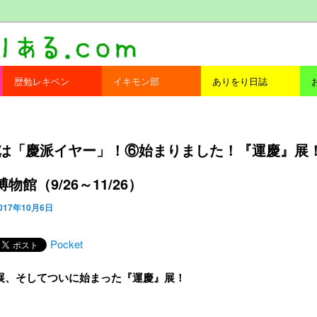
com
歴勉レキベン
イキモン部
ありをり日誌
7年は「慶派イヤー」！⑥始まりました！『運慶』展
物館（9/26～11/26）
017年10月6日
Pocket
展、そしてついに始まった『運慶』展！