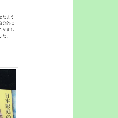
せたよう
自分的に
こがまし
した。