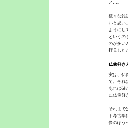
と…。
様々な雑
いと思い
ようにし
というの
のが多い
拝見した
仏像好き
実は、仏
て。それ
あれは確
に仏像好
それまで
ト考古学
像のほう