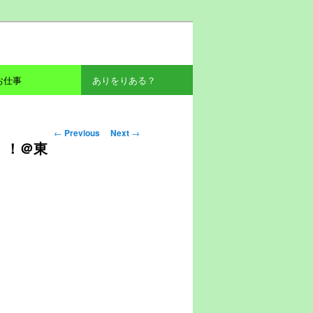
お仕事
ありをりある？
Post navigation
←
Previous
Next
→
！！＠東