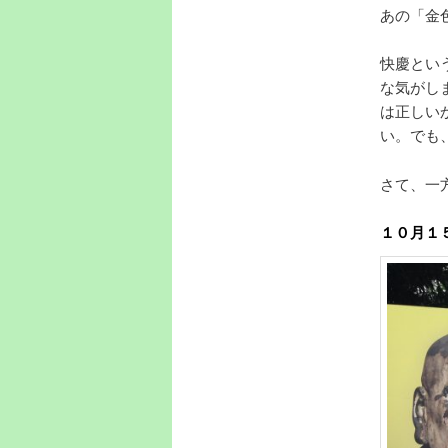
あの「金
快慶とい
な気がし
は正しい
い。でも
さて、一
１０月１