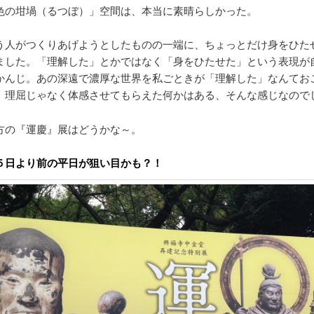
色の坩堝（るつぼ）」空間は、本当に素晴らしかった。
う人がつくりあげようとしたものの一端に、ちょっとだけ身をひた
ました。「理解した」とかではなく「身をひたせた」という表現が
かんじ。あの深遠で濃厚な世界を私ごときが「理解した」なんてお
、理屈じゃなく体感させてもらえた何かはある、そんな感じなので
方の『運慶』展はどうかな～。
５日より前の平日が狙い目かも？！