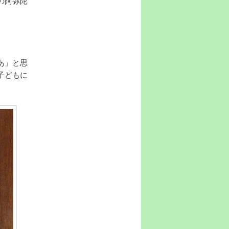
の阿弥陀
あ」と思
子どもに