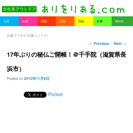
書を持ってそとへ出よう。
Main menu
石部
仏旅
歴勉
生物
日誌
仕事
About
Skip to primary content
Skip to secondary content
ありをりある.com
仏旅ブツタビ/仏旅ニュース/
Post navigation
←
Previous
Next
→
17年ぶりの秘仏ご開帳！＠千手院（滋賀県長
浜市）
Posted on
2012年11月6日
Pocket