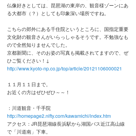
仏像好きとしては、琵琶湖の東岸の、観音様ゾーンにあ
る大都市（？）としても印象深い場所ですね。
こちらの郊外にある千住院というところに、国指定重要
文化財の観音さんがいらっしゃるそうです。不勉強なも
ので全然知りませんでした。
京都新聞に、そのお姿の写真も掲載されてますので、ぜ
ひご覧ください！↓
http://www.kyoto-np.co.jp/top/article/20121106000021
１１月１１日まで。
お近くの方はぜひぜひ～～！
：川道観音・千手院
http://homepage2.nifty.com/kawamichi/index.htm
アクセス：JR琵琶湖線長浜駅から湖国バス近江高山線
で「川道南」下車。