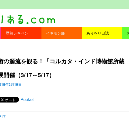
com
歴勉レキベン
イキモン部
ありをり日誌
術の源流を観る！「コルカタ・インド博物館所蔵
開催（3/17～5/17）
015年2月19日
Pocket