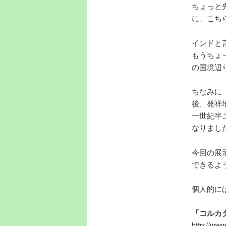
ちょっと
に、こち
インドと
もうちょ
の国境辺
ちなみに
後、発祥
一世紀半
なりまし
今回の展
できるよ
個人的に
「コルカ
http://ww