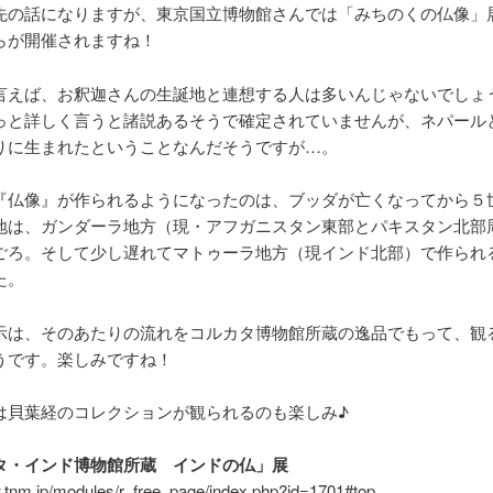
先の話になりますが、東京国立博物館さんでは「みちのくの仏像」
らが開催されますね！
言えば、お釈迦さんの生誕地と連想する人は多いんじゃないでしょ
っと詳しく言うと諸説あるそうで確定されていませんが、ネパール
りに生まれたということなんだそうですが…。
『仏像』が作られるようになったのは、ブッダが亡くなってから５
地は、ガンダーラ地方（現・アフガニスタン東部とパキスタン北部
ごろ。そして少し遅れてマトゥーラ地方（現インド北部）で作られ
た。
示は、そのあたりの流れをコルカタ博物館所蔵の逸品でもって、観
うです。楽しみですね！
は貝葉経のコレクションが観られるのも楽しみ♪
タ・インド博物館所蔵 インドの仏」展
w.tnm.jp/modules/r_free_page/index.php?id=1701#top