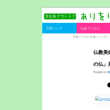
書を持ってそとへ出よう。
ありをりある.
Main menu
石部イシブ
仏旅ブツタビ
Skip to primary content
Skip to secondary content
仏旅ブツタビ/仏旅ニュース/
仏教美
の仏」展
Posted on
2