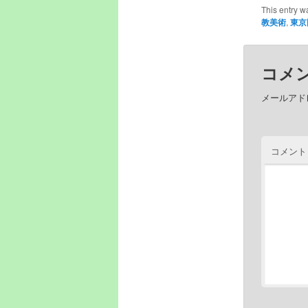
This entry w
教美術
,
東京
コメ
メールアド
コメン