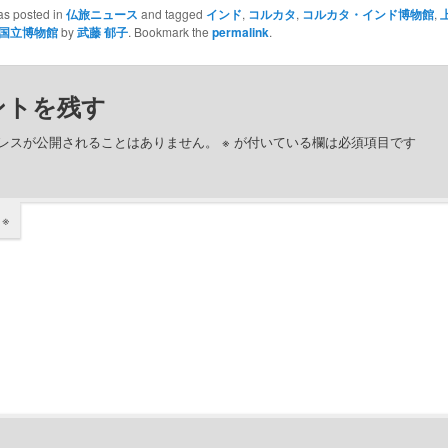
as posted in
仏旅ニュース
and tagged
インド
,
コルカタ
,
コルカタ・インド博物館
,
国立博物館
by
武藤 郁子
. Bookmark the
permalink
.
ントを残す
レスが公開されることはありません。
※
が付いている欄は必須項目です
ト
※