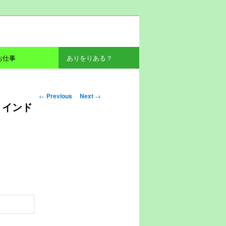
お仕事
ありをりある？
Post navigation
←
Previous
Next
→
 インド