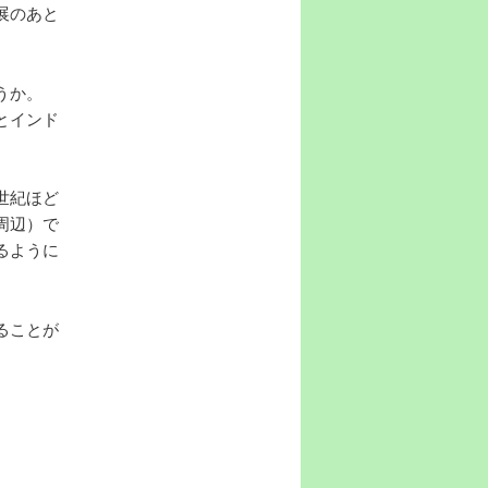
展のあと
うか。
とインド
世紀ほど
周辺）で
るように
ることが