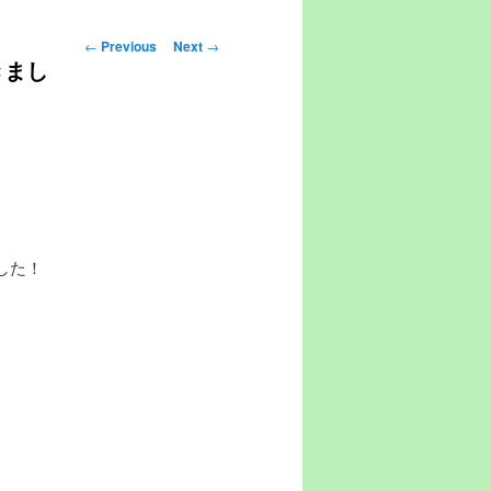
Post navigation
←
Previous
Next
→
きまし
した！