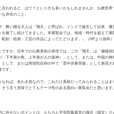
と言われると、はて？という方も多いかもしれませんが、仏教世界
いな存在のこと。
び、舞い踊る天人は「飛天」と呼ばれ、インドで誕生して以来、優
々を魅了し続けてきました。本展覧会では、地域・時代を超えて展開
、彫刻・絵画・工芸の作品によってたどります。」（HPより抜粋）
とですが、日本での仏教美術の表現では、この「飛天」は「迦陵頻
が、下半身が鳥、上半身が人の楽神）」として、または、中国の神
」として、または阿弥陀信仰の中で「雲中供養菩薩」として表現さ
様です。
うなれば、名わき役なので、これだけ系統だってみられることはま
。そう言う意味でとてもテーマ性のある面白い展覧会だと思います
的に外せないポイントは、もちろん平等院鳳凰堂の飛天（国宝）さ