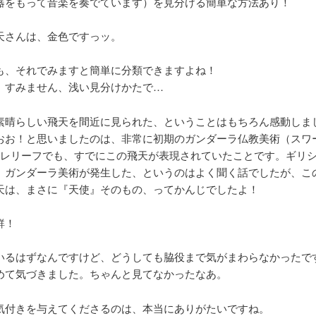
器をもって音楽を奏でています）を見分ける簡単な方法あり！
天さんは、金色ですっッ。
も、それでみますと簡単に分類できますよね！
、すみません、浅い見分けかたで…
素晴らしい飛天を間近に見られた、ということはもちろん感動しま
おお！と思いましたのは、非常に初期のガンダーラ仏教美術（スワ
のレリーフでも、すでにこの飛天が表現されていたことです。ギリ
、ガンダーラ美術が発生した、というのはよく聞く話でしたが、こ
天は、まさに『天使』そのもの、ってかんじでしたよ！
鮮！
いるはずなんですけど、どうしても脇役まで気がまわらなかったで
めて気づきました。ちゃんと見てなかったなあ。
気付きを与えてくださるのは、本当にありがたいですね。