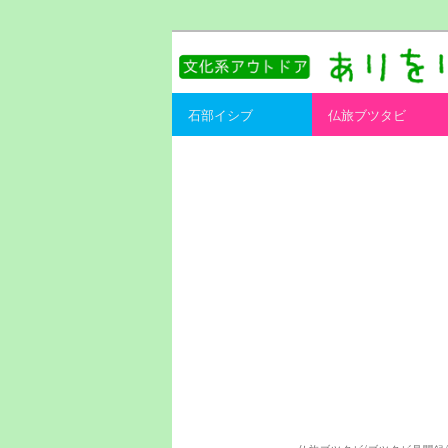
書を持ってそとへ出よう。
ありをりある.
Main menu
石部イシブ
仏旅ブツタビ
Skip to primary content
Skip to secondary content