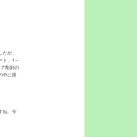
したが、
ート、1～
シア彫刻の
の中に搭
すね、今