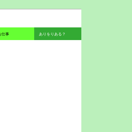
お仕事
ありをりある？