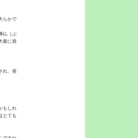
大らかで
塼仏（ぶ
大量に発
され、発
かもしれ
はとても
んですね