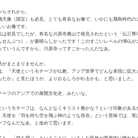
からそれから。
飛天像（国宝）も必見。とても有名なお像で、いかにも飛鳥時代の
しいお像です。
私は初見でしたが、有名な川原寺裏山で発見されたという「仏三尊
んせんぶつ）」が素晴らしかったです！このすごいレベルの塼仏が
っていうんですから、川原寺ってすごかったんだなあ。
話がまとまりませんが。
は、『天使というモチーフが仏教、アジア世界でどんな表現に拡大
ったか』と見たほうが、よりおもしろがれるかも、と思いました。
チーフのアジアでの展開文化史」みたいな。
というモチーフは、なんとなくキリスト教かな？という印象がある
、天使を「羽を持ち空を飛ぶ神のような存在」という意味では、実
ーフなんだなあ、と改めて思います。
ても、「空を飛ぶ」ということに、いろんな民族が普遍的に憧れた