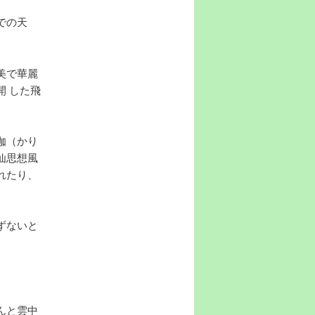
での天
美で華麗
 した飛
伽（かり
仙思想風
れたり、
ずないと
。
んと雲中