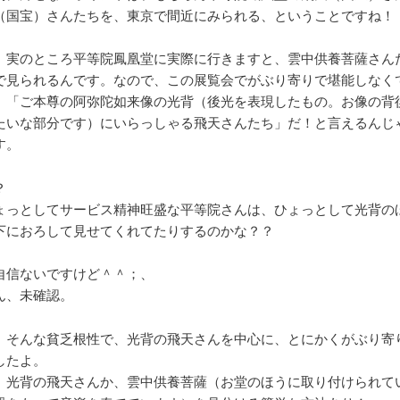
（国宝）さんたちを、東京で間近にみられる、ということですね！
、実のところ平等院鳳凰堂に実際に行きますと、雲中供養菩薩さん
で見られるんです。なので、この展覧会でがぶり寄りで堪能しなく
、「ご本尊の阿弥陀如来像の光背（後光を表現したもの。お像の背
たいな部分です）にいらっしゃる飛天さんたち」だ！と言えるんじ
す。
？
ょっとしてサービス精神旺盛な平等院さんは、ひょっとして光背の
下におろして見せてくれてたりするのかな？？
自信ないですけど＾＾；、
ん、未確認。
、そんな貧乏根性で、光背の飛天さんを中心に、とにかくがぶり寄
したよ。
、光背の飛天さんか、雲中供養菩薩（お堂のほうに取り付けられて