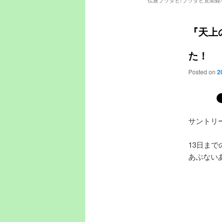
仏旅ブツタビ/ブツタビ見聞録
『天上
た！
Posted on
2
サントリ
13日ま
あぶない