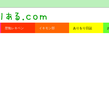
com
歴勉レキベン
イキモン部
ありをり日誌