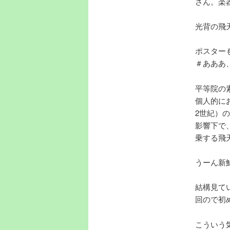
さん。楽
光背の飛
ポスター
＃あああ
平等院の
個人的に
2世紀）
影響下で
乗する飛
うーん新
結構見て
回ので初
こういう