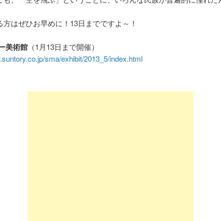
る方はぜひお早めに！13日までですよ～！
ー美術館
（1月13日まで開催）
.suntory.co.jp/sma/exhibit/2013_5/index.html