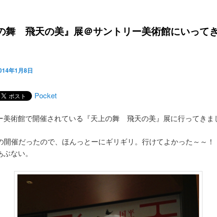
/
の舞 飛天の美』展＠サントリー美術館にいって
014年1月8日
Pocket
ー美術館で開催されている『天上の舞 飛天の美』展に行ってきま
での開催だったので、ほんっとーにギリギリ。行けてよかった～～！
あぶない。