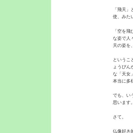
「飛天」
使、みた
「空を飛
な姿で人
天の姿を
というこ
ょうびん
な「天女
本当に多
でも、い
思います
さて。
仏像好き