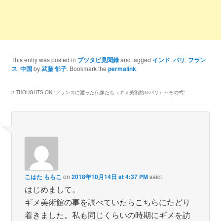
This entry was posted in
ブツタビ見聞録
and tagged
インド
,
パリ
,
フラン
ス
,
中国
by
武藤 郁子
. Bookmark the
permalink
.
2 THOUGHTS ON “
フランスに渡った仏像たち（ギメ美術館＠パリ）～その弐
”
こはた ももこ
on
2018年10月14日 at 4:37 PM
said:
はじめまして。
ギメ美術館の事を調べていたらこちらにたどり
着きました。私も同じくらいの時期にギメを訪