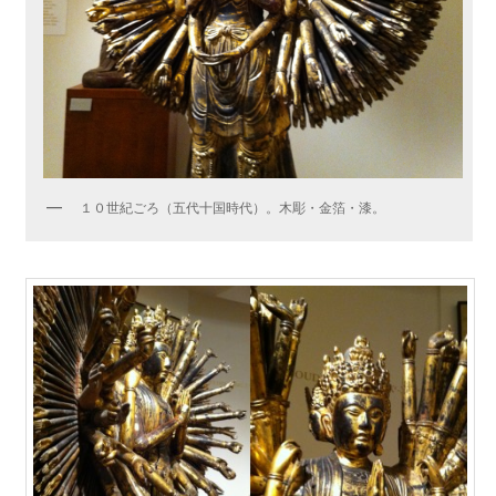
１０世紀ごろ（五代十国時代）。木彫・金箔・漆。