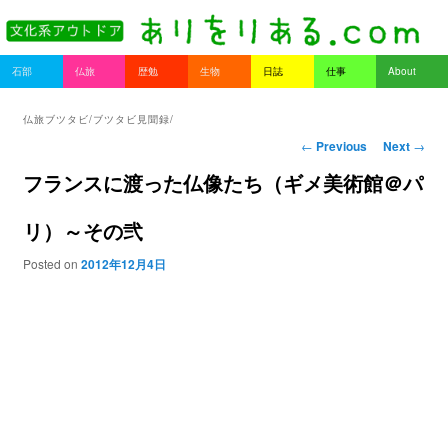
書を持ってそとへ出よう。
Main menu
石部
仏旅
歴勉
生物
日誌
仕事
About
Skip to primary content
Skip to secondary content
ありをりある.com
仏旅ブツタビ/ブツタビ見聞録/
Post navigation
←
Previous
Next
→
フランスに渡った仏像たち（ギメ美術館＠パ
リ）～その弐
Posted on
2012年12月4日