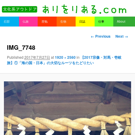
書を持ってそとへ出よう。
Main menu
石部
仏旅
歴勉
生物
日誌
仕事
About
Skip to primary content
Skip to secondary content
ありをりある.com
Image navigation
← Previous
Next →
IMG_7748
Published
2017年7月27日
at
1920 × 2560
in
【2017宗像・対馬・壱岐
旅】①「海の国・日本」の大切なルーツをたどりたい