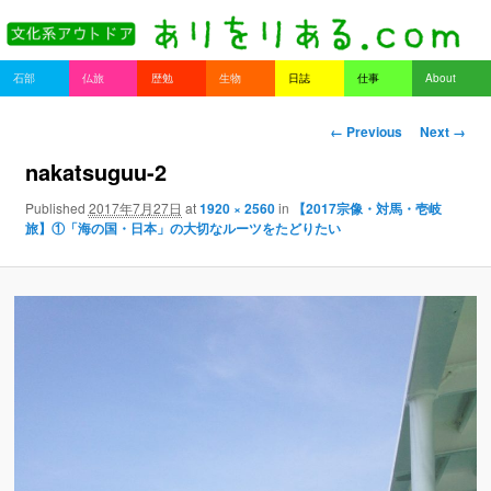
書を持ってそとへ出よう。
Main menu
石部
仏旅
歴勉
生物
日誌
仕事
About
Skip to primary content
Skip to secondary content
ありをりある.com
Image navigation
← Previous
Next →
nakatsuguu-2
Published
2017年7月27日
at
1920 × 2560
in
【2017宗像・対馬・壱岐
旅】①「海の国・日本」の大切なルーツをたどりたい