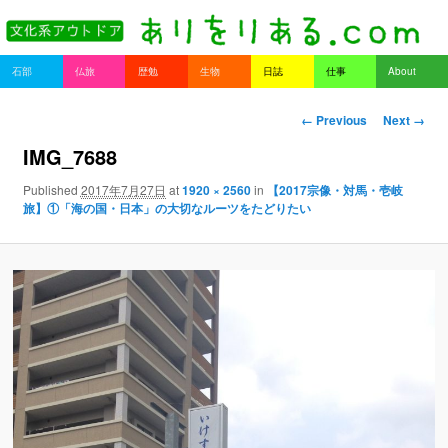
書を持ってそとへ出よう。
Main menu
石部
仏旅
歴勉
生物
日誌
仕事
About
Skip to primary content
Skip to secondary content
ありをりある.com
Image navigation
← Previous
Next →
IMG_7688
Published
2017年7月27日
at
1920 × 2560
in
【2017宗像・対馬・壱岐
旅】①「海の国・日本」の大切なルーツをたどりたい