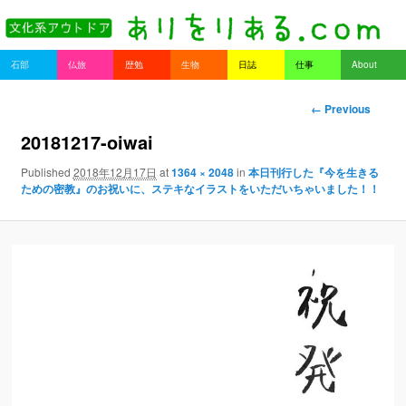
書を持ってそとへ出よう。
Main menu
石部
仏旅
歴勉
生物
日誌
仕事
About
Skip to primary content
Skip to secondary content
ありをりある.com
Image naviga
← Previous
tion
20181217-oiwai
Published
2018年12月17日
at
1364 × 2048
in
本日刊行した『今を生きる
ための密教』のお祝いに、ステキなイラストをいただいちゃいました！！